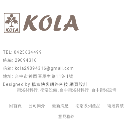
TEL: 0425634499
統編: 29094316
信箱: kola29094316@gmail.com
地址: 台中市神岡區厚生路118-1號
Designed by
揚京快客網路科技 網頁設計
衛浴材料行
衛浴設備
台中衛浴材料行
台中衛浴設備
回首頁
公司簡介
最新消息
衛浴系列產品
衛浴實績
意見聯絡