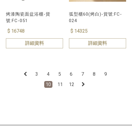
烤漆陶瓷面盆浴櫃-貨
弧型櫃60(烤白)-貨號:FC-
號:FC-051
024
$ 16748
$ 14325
詳細資料
詳細資料
3
4
5
6
7
8
9
10
11
12