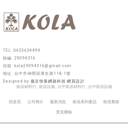
TEL: 0425634499
統編: 29094316
信箱: kola29094316@gmail.com
地址: 台中市神岡區厚生路118-1號
Designed by
揚京快客網路科技 網頁設計
衛浴材料行
衛浴設備
台中衛浴材料行
台中衛浴設備
回首頁
公司簡介
最新消息
衛浴系列產品
衛浴實績
意見聯絡