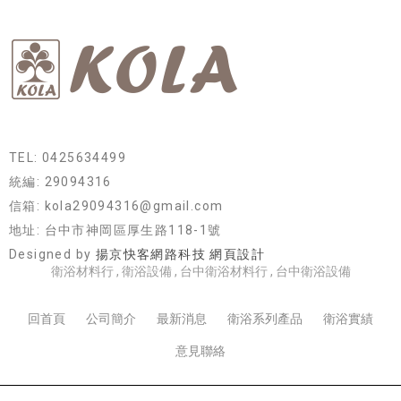
TEL: 0425634499
統編: 29094316
信箱: kola29094316@gmail.com
地址: 台中市神岡區厚生路118-1號
Designed by
揚京快客網路科技 網頁設計
衛浴材料行
衛浴設備
台中衛浴材料行
台中衛浴設備
回首頁
公司簡介
最新消息
衛浴系列產品
衛浴實績
意見聯絡