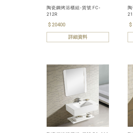
陶瓷鋼烤浴櫃組-貨號:FC-
陶
212R
2
$ 20400
$
詳細資料