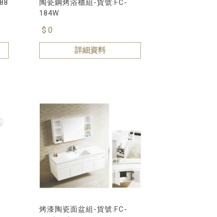
88
陶瓷鋼烤浴櫃組-貨號:FC-
184W
$ 0
詳細資料
烤漆陶瓷面盆組-貨號:FC-