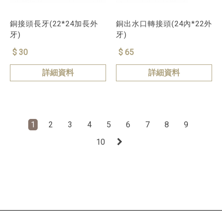
銅接頭長牙(22*24加長外
銅出水口轉接頭(24內*22外
牙)
牙)
$ 30
$ 65
詳細資料
詳細資料
1
2
3
4
5
6
7
8
9
10