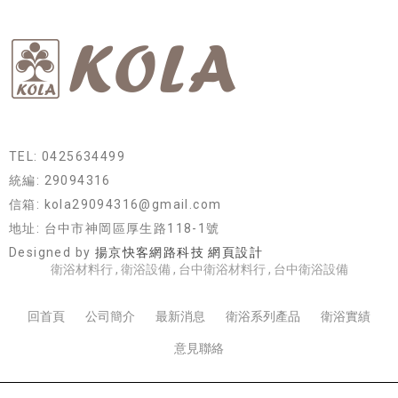
TEL: 0425634499
統編: 29094316
信箱: kola29094316@gmail.com
地址: 台中市神岡區厚生路118-1號
Designed by
揚京快客網路科技 網頁設計
衛浴材料行
衛浴設備
台中衛浴材料行
台中衛浴設備
回首頁
公司簡介
最新消息
衛浴系列產品
衛浴實績
意見聯絡