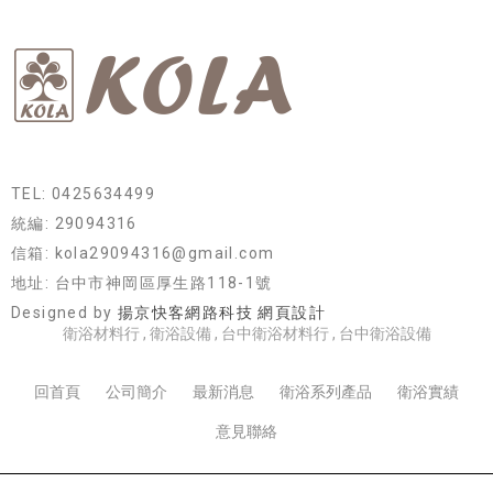
TEL: 0425634499
統編: 29094316
信箱: kola29094316@gmail.com
地址: 台中市神岡區厚生路118-1號
Designed by
揚京快客網路科技 網頁設計
衛浴材料行
衛浴設備
台中衛浴材料行
台中衛浴設備
回首頁
公司簡介
最新消息
衛浴系列產品
衛浴實績
意見聯絡