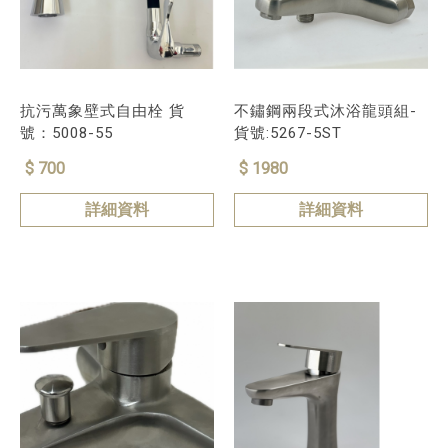
抗污萬象壁式自由栓 貨
不鏽鋼兩段式沐浴龍頭組-
號：5008-55
貨號:5267-5ST
$ 700
$ 1980
詳細資料
詳細資料