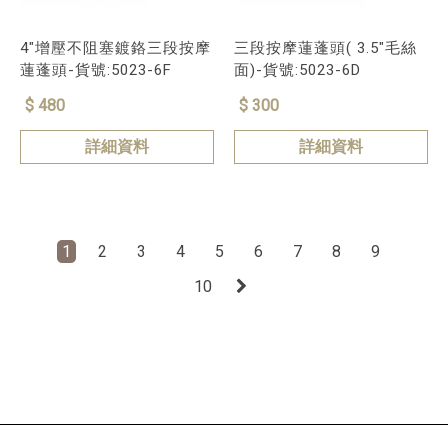
4"增壓不阻塞鍍鉻三段按摩
三段按摩蓮蓬頭( 3.5"毛絲
蓮蓬頭-貨號:5023-6F
面)-貨號:5023-6D
$ 480
$ 300
詳細資料
詳細資料
1
2
3
4
5
6
7
8
9
10