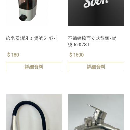
給皂器(單孔) 貨號5147-1
不鏽鋼檯面立式龍頭-貨
號:5207ST
$ 180
$ 1500
詳細資料
詳細資料