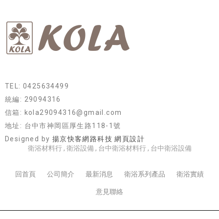
TEL: 0425634499
統編: 29094316
信箱: kola29094316@gmail.com
地址: 台中市神岡區厚生路118-1號
Designed by
揚京快客網路科技 網頁設計
衛浴材料行
衛浴設備
台中衛浴材料行
台中衛浴設備
回首頁
公司簡介
最新消息
衛浴系列產品
衛浴實績
意見聯絡