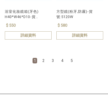
浴室化妝鏡箱(牙色)
方型鏡(粉牙,防霧)-貨
H40*W46*D10-貨
號:5120W
號:5134W
$ 550
$ 580
詳細資料
詳細資料
1
2
3
4
5