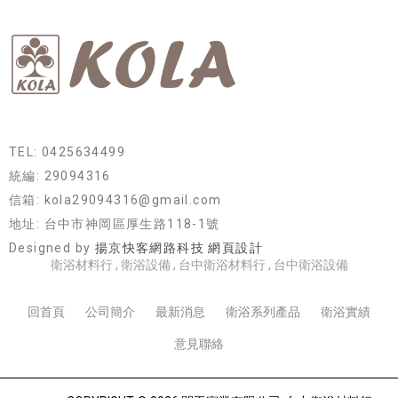
TEL: 0425634499
統編: 29094316
信箱: kola29094316@gmail.com
地址: 台中市神岡區厚生路118-1號
Designed by
揚京快客網路科技 網頁設計
衛浴材料行
衛浴設備
台中衛浴材料行
台中衛浴設備
回首頁
公司簡介
最新消息
衛浴系列產品
衛浴實績
意見聯絡